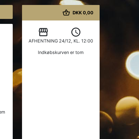
shopping_basket
DKK 0,00
storefront
watch_later
AFHENTNING
24/12, KL. 12:00
Indkøbskurven er tom
lem