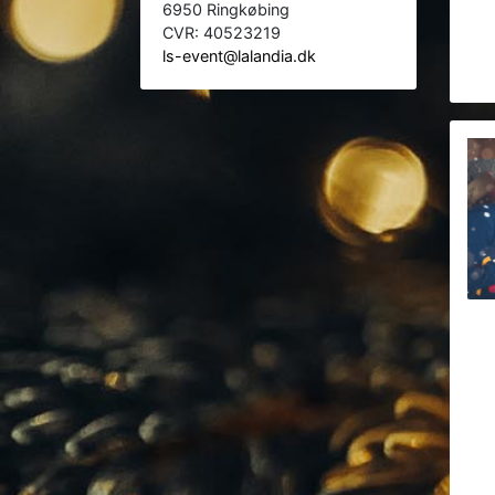
6950 Ringkøbing
CVR: 40523219
ls-event@lalandia.dk