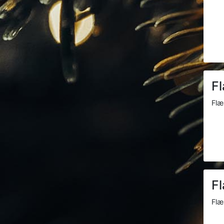
F
Flæ
F
Flæ