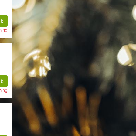
øb
ning
øb
ning