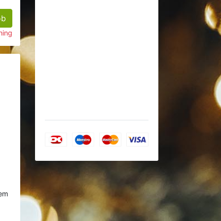
øb
ning
lem