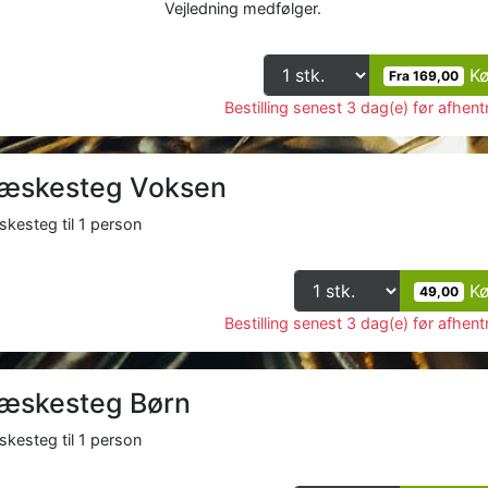
Vejledning medfølger.
K
Fra 169,00
Bestilling senest 3 dag(e) før afhent
læskesteg Voksen
skesteg til 1 person
K
49,00
Bestilling senest 3 dag(e) før afhent
læskesteg Børn
skesteg til 1 person